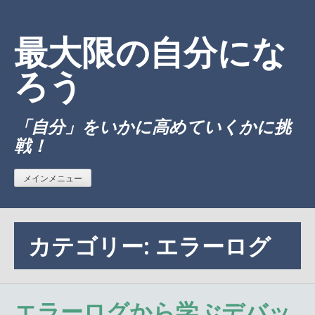
コ
ン
最大限の自分にな
テ
ン
ろう
ツ
へ
「自分」をいかに高めていくかに挑
ス
戦！
キ
ッ
プ
メインメニュー
カテゴリー:
エラーログ
エラーログから学ぶデバッ