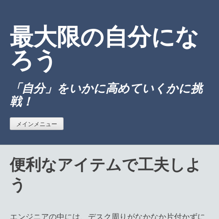
コ
ン
最大限の自分にな
テ
ン
ろう
ツ
へ
「自分」をいかに高めていくかに挑
ス
戦！
キ
ッ
プ
メインメニュー
便利なアイテムで工夫しよ
う
エンジニアの中には、デスク周りがなかなか片付かずに